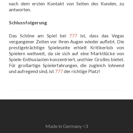
nach dem ersten Kontakt von Seiten des Kunden, zu
antworten.
Schlussfolgerung
Das Schöne am Spiel bei
777
ist, dass das Vegas
vergangener Zeiten vor Ihren Augen wieder auflebt. Die
prestigeträchtige Spieleseite erhielt Kritikerlob von
Spielern weltweit, da sie sich auf eine Marktlücke von
Spiele-Enthusiasten konzentriert, und hier Großes bietet.
Für großartige Spielerfahrungen, die zugleich lohnend
und aufregend sind, ist
777
der richtige Platz!
Made in Germany <3