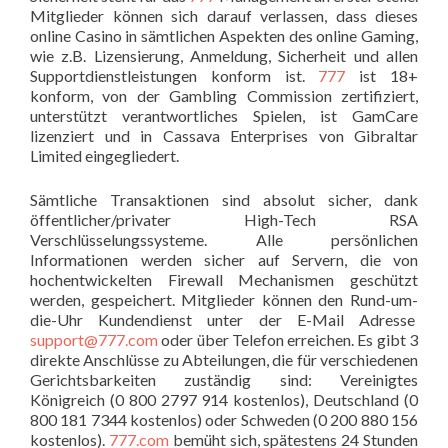
Mitglieder können sich darauf verlassen, dass dieses
online Casino in sämtlichen Aspekten des online Gaming,
wie z.B. Lizensierung, Anmeldung, Sicherheit und allen
Supportdienstleistungen konform ist.
777
ist 18+
konform, von der Gambling Commission zertifiziert,
unterstützt verantwortliches Spielen, ist GamCare
lizenziert und in Cassava Enterprises von Gibraltar
Limited eingegliedert.
Sämtliche Transaktionen sind absolut sicher, dank
öffentlicher/privater High-Tech RSA
Verschlüsselungssysteme. Alle persönlichen
Informationen werden sicher auf Servern, die von
hochentwickelten Firewall Mechanismen geschützt
werden, gespeichert. Mitglieder können den Rund-um-
die-Uhr Kundendienst unter der E-Mail Adresse
support@777.com
oder über Telefon erreichen. Es gibt 3
direkte Anschlüsse zu Abteilungen, die für verschiedenen
Gerichtsbarkeiten zuständig sind: Vereinigtes
Königreich (0 800 2797 914 kostenlos), Deutschland (0
800 181 7344 kostenlos) oder Schweden (0 200 880 156
kostenlos).
777.com
bemüht sich, spätestens 24 Stunden