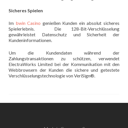
Sicheres Spielen
Im
bwin Casino
genießen Kunden ein absolut sicheres
Spielerlebnis. Die 128-Bit-Verschlüsselung
gewährleistet Datenschutz und Sicherheit der
Kundeninformationen.
Um die Kundendaten während der
Zahlungstransaktionen zu schützen, verwendet
ElectraWorks Limited bei der Kommunikation mit den
Webbrowsern der Kunden die sichere und getestete
Verschlüsselungstechnologie von VeriSign®.