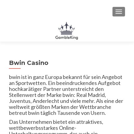
SCHALT
GambleKing
Casino online spielen – Anbieter Vergleich
Bwin Casino
bwin ist in ganz Europa bekannt für sein Angebot
an Sportwetten. Ein beeindruckendes Aufgebot
hochkarätiger Partner unterstreicht den
Stellenwert der Marke bwin: Real Madrid,
Juventus, Anderlecht und viele mehr. Als eine der
weltweit größten Marken der Wettbranche
betreut bwin täglich Tausende von Usern.
Das Unternehmen bietet ein attraktives,
wettbewerbsstarkes Online-
Unterhaltungsprogramm, das auch ein